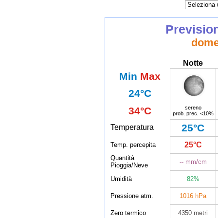
Previsio
dome
Notte
Min
Max
24°C
sereno
34°C
prob. prec. <10%
25°C
Temperatura
25°C
Temp. percepita
Quantità
-- mm/cm
Pioggia/Neve
Umidità
82%
Pressione atm.
1016 hPa
Zero termico
4350 metri