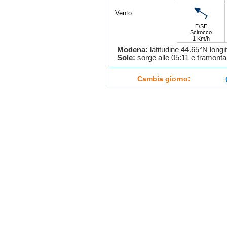
Vento
E/SE
Scirocco
1 Km/h
Modena:
latitudine 44.65°N longi
Sole:
sorge alle 05:11 e tramonta 
Cambia giorno: